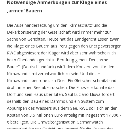
Notwendige Anmerkungen zur Klage eines
‚armen‘ Bauern
Die Auseinandersetzung um den ‚Klimaschutz‘ und die
Dekarbonisierung der Gesellschaft wird immer mehr zur
Sache von Gerichten. Heute hat das Landgericht Essen zwar
die Klage eines Bauern aus Peru gegen den Energieversorger
RWE abgewiesen; der Kläger wird aber sehr wahrscheinlich
beim Oberlandesgericht in Berufung gehen. Der „arme
Bauer“ (Deutschlandfunk) wirft dem Konzern vor, für den
Klimawandel mitverantwortlich zu sein. Und dieser
Klimawandel bedrohe sein Dorf: Ein Gletscher schmilzt und
droht in einen See abzurutschen. Die Flutwelle könnte das
Dorf und sein Haus überfluten. Saul Luciano Lliuya fordert
deshalb den Bau eines Damms und ein System zum
Abpumpen des Wassers aus dem See. RWE soll sich an den
Kosten von 3,5 Millionen Euro anteilig mit insgesamt 17.000,-
€ beteiligen. Die Umweltorganisation Germanwatch
unterstützt ihn vor Gericht und kommt für die Kosten der