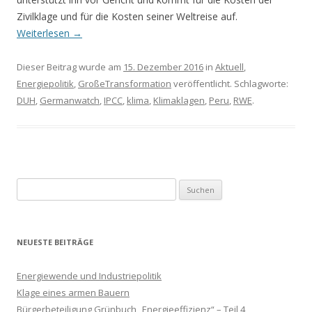
Zivilklage und für die Kosten seiner Weltreise auf.
Weiterlesen
→
Dieser Beitrag wurde am
15. Dezember 2016
in
Aktuell
,
Energiepolitik
,
GroßeTransformation
veröffentlicht. Schlagworte:
DUH
,
Germanwatch
,
IPCC
,
klima
,
Klimaklagen
,
Peru
,
RWE
.
Suchen
nach:
NEUESTE BEITRÄGE
Energiewende und Industriepolitik
Klage eines armen Bauern
Bürgerbeteiligung Grünbuch „Energieeffizienz“ – Teil 4